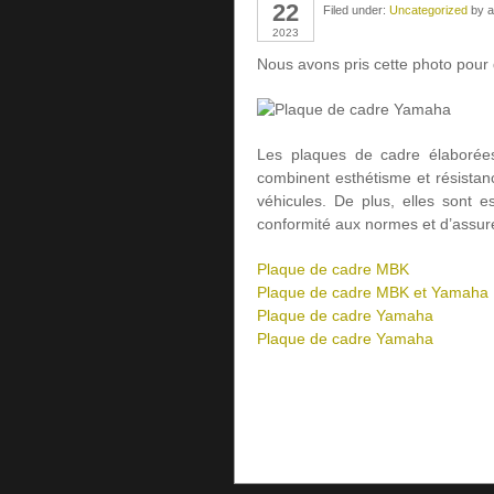
22
Filed under:
Uncategorized
by a
2023
Nous avons pris cette photo pour
Les plaques de cadre élaborées
combinent esthétisme et résistance,
véhicules. De plus, elles sont es
conformité aux normes et d’assurer
Plaque de cadre MBK
Plaque de cadre MBK et Yamaha
Plaque de cadre Yamaha
Plaque de cadre Yamaha