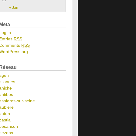
31
« Jan
Meta
Log in
Entries
RSS
Comments
RSS
WordPress.org
Réseau
agen
allonnes
aniche
antibes
asnieres-sur-seine
aubiere
autun
bastia
besancon
bezons