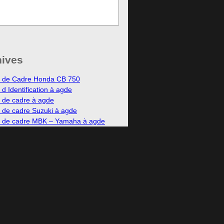
hives
 de Cadre Honda CB 750
d Identification à agde
 de cadre à agde
 de cadre Suzuki à agde
 de cadre MBK – Yamaha à agde