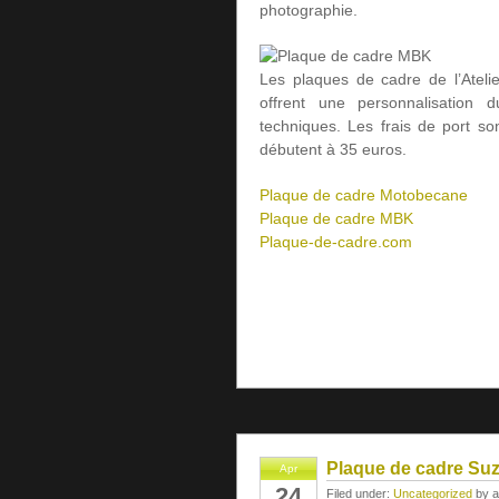
photographie.
Les plaques de cadre de l’Ateli
offrent une personnalisation d
techniques. Les frais de port son
débutent à 35 euros.
Plaque de cadre Motobecane
Plaque de cadre MBK
Plaque-de-cadre.com
Plaque de cadre Suz
Apr
24
Filed under:
Uncategorized
by a