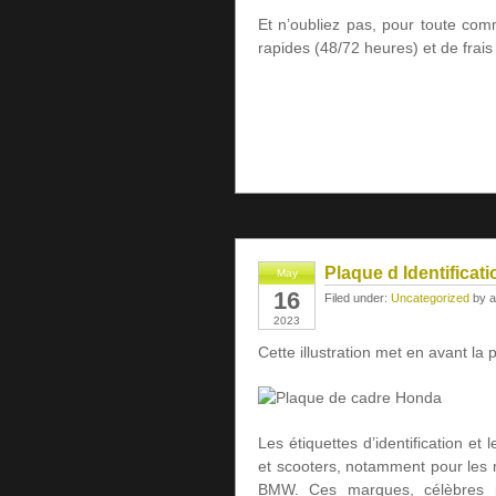
Et n’oubliez pas, pour toute comm
rapides (48/72 heures) et de frais 
Plaque d Identificat
May
16
Filed under:
Uncategorized
by a
2023
Cette illustration met en avant la 
Les étiquettes d’identification et
et scooters, notamment pour les
BMW. Ces marques, célèbres po