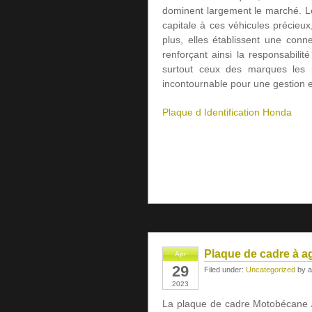
dominent largement le marché. Les
capitale à ces véhicules précieux,
plus, elles établissent une conn
renforçant ainsi la responsabili
surtout ceux des marques les pl
incontournable pour une gestion e
Plaque d Identification Honda
Plaque de cadre à a
Apr
29
Filed under:
Uncategorized
by a
2023
La plaque de cadre Motobécane /