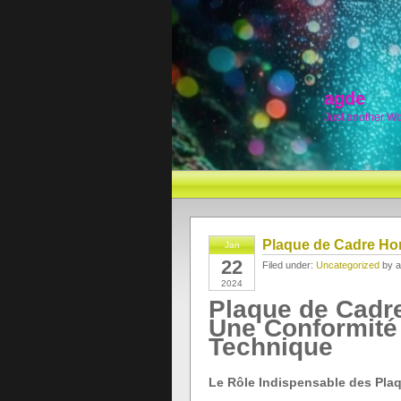
agde
Just another W
Plaque de Cadre Ho
Jan
22
Filed under:
Uncategorized
by a
2024
Plaque de Cadre
Une Conformité 
Technique
Le Rôle Indispensable des Pla